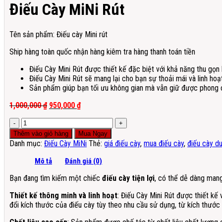
Điếu Cày MiNi Rút
Tên sản phẩm: Điếu cày Mini rút
Ship hàng toàn quốc nhận hàng kiêm tra hàng thanh toán tiền
Điếu Cày Mini Rút được thiết kế đặc biệt với khả năng thu gọ
Điếu Cày Mini Rút sẽ mang lại cho bạn sự thoải mái và linh ho
Sản phẩm giúp bạn tối ưu không gian mà vẫn giữ được phong 
Giá
Giá
1,000,000
₫
950,000
₫
gốc
hiện
Điếu
là:
tại
Cày
1,000,000 ₫.
là:
Thêm vào giỏ hàng
Mua Ngay
MiNi
950,000 ₫.
Danh mục:
Điếu Cày MiNi
Thẻ:
giá điếu cày
,
mua điếu cày
,
điếu cày du
Rút
số
Mô tả
Đánh giá (0)
lượng
Bạn đang tìm kiếm một chiếc
điếu cày tiện lợi
, có thể dễ dàng man
Thiết kế thông minh và linh hoạt
: Điếu Cày Mini Rút được thiết kế
đổi kích thước của điếu cày tùy theo nhu cầu sử dụng, từ kích thước