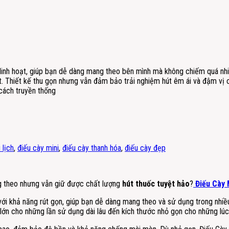
n linh hoạt, giúp bạn dễ dàng mang theo bên mình mà không chiếm quá nh
ạt. Thiết kế thu gọn nhưng vẫn đảm bảo trải nghiệm hút êm ái và đậm vị 
cách truyền thống
 lịch
,
điếu cày mini
,
điếu cày thanh hóa
,
điếu cày đẹp
g theo nhưng vẫn giữ được chất lượng
hút thuốc tuyệt hảo
?
Điếu Cày 
 với khả năng rút gọn, giúp bạn dễ dàng mang theo và sử dụng trong nhiều
 lớn cho những lần sử dụng dài lâu đến kích thước nhỏ gọn cho những lúc