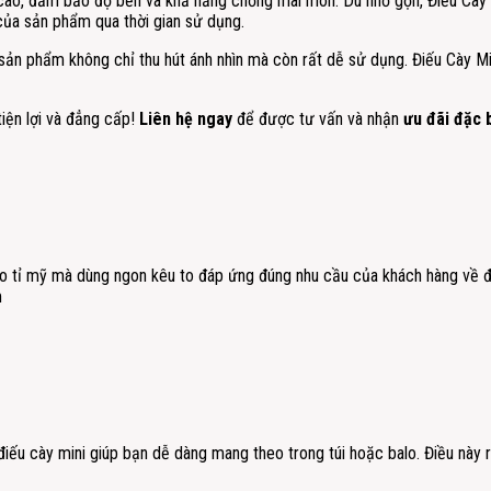
 cao, đảm bảo độ bền và khả năng chống mài mòn. Dù nhỏ gọn, Điếu Cà
 của sản phẩm qua thời gian sử dụng.
ế, sản phẩm không chỉ thu hút ánh nhìn mà còn rất dễ sử dụng. Điếu Cày Mi
iện lợi và đẳng cấp!
Liên hệ ngay
để được tư vấn và nhận
ưu đãi đặc 
o tỉ mỹ mà dùng ngon kêu to đáp ứng đúng nhu cầu của khách hàng về đ
m
điếu cày mini giúp bạn dễ dàng mang theo trong túi hoặc balo. Điều này 