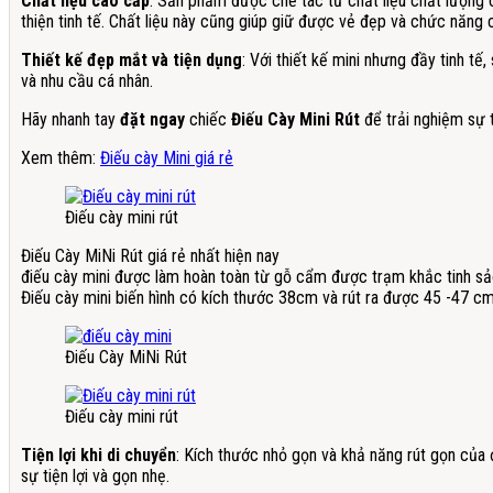
Chất liệu cao cấp
: Sản phẩm được chế tác từ chất liệu chất lượng
thiện tinh tế. Chất liệu này cũng giúp giữ được vẻ đẹp và chức năng
Thiết kế đẹp mắt và tiện dụng
: Với thiết kế mini nhưng đầy tinh t
và nhu cầu cá nhân.
Hãy nhanh tay
đặt ngay
chiếc
Điếu Cày Mini Rút
để trải nghiệm sự t
Xem thêm:
Điếu cày Mini giá rẻ
Điếu cày mini rút
Điếu Cày MiNi Rút giá rẻ nhất hiện nay
điếu cày mini được làm hoàn toàn từ gỗ cẩm được trạm khắc tinh sả
Điếu cày mini biến hình có kích thước 38cm và rút ra được 45 -47 c
Điếu Cày MiNi Rút
Điếu cày mini rút
Tiện lợi khi di chuyển
: Kích thước nhỏ gọn và khả năng rút gọn của 
sự tiện lợi và gọn nhẹ.