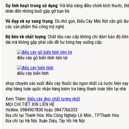
Sự linh hoạt trong sử dụng
: Với khả năng điều chỉnh kích thước, Đ
nhân đến những buổi gặp gỡ bạn bè.
Vẻ đẹp và sự sang trọng
: Dù nhỏ gọn, Điếu Cày Mini Rút vẫn giữ đư
các sản phẩm thủ công mỹ nghệ.
Độ bền và chất lượng
: Chất liệu cao cấp không chỉ đảm bảo độ bền
dài mà không gặp phải vấn đề hư hỏng hay xuống cấp.
điếu cày gỗ biến hình tiện lợi
điếu cày biến hình
shop chuyên sản xuất điếu cày thuốc lào ngon nhất cả nước hiện nay
ship hàng toàn quốc nhận hàng kiêm tra hàng thanh toán tiền tại nhà
Xem Thêm:
Điếu cày đẹp chất lượng nhất
MỌI CHI TIẾT XIN LIÊN HỆ
Hotline: 0984907830 hoặc 0847766333
Địa chỉ tại Thanh Hóa: Khu Công Nghiệp Lễ Môn , TP.Thanh Hóa
Địa chỉ tại Hà Nội: Xuân Diệu, Tây Hồ Hà Nội